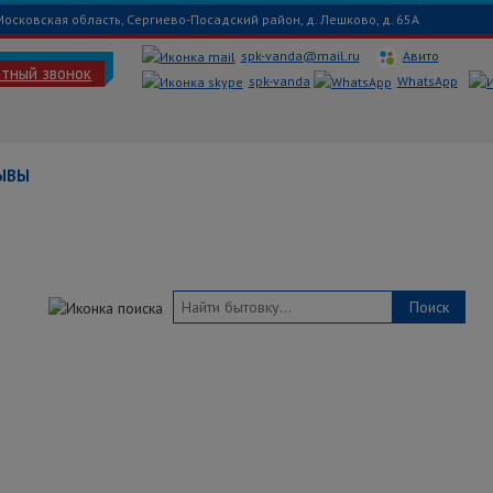
Московская область, Сергиево-Посадский район, д. Лешково, д. 65А
spk-vanda@mail.ru
Авито
атный звонок
spk-vanda
WhatsApp
ЫВЫ